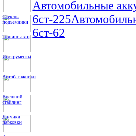
Автомобильные акк
6ст-225
Автомобильн
Стекло-
подъемники
6ст-62
Тюнинг авто
Инструменты
Автобагажники
Внешний
стайлинг
Датчики
парковки