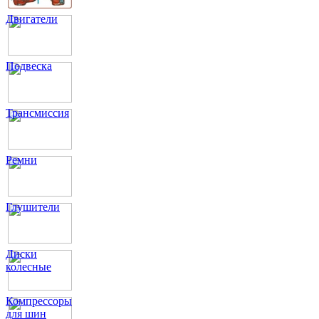
Двигатели
Подвеска
Трансмиссия
Ремни
Глушители
Диски
колесные
Компрессоры
для шин