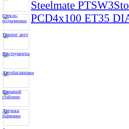
Steelmate PTSW3
St
PCD4x100 ET35 DIA
Стекло-
подъемники
Тюнинг авто
Инструменты
Автобагажники
Внешний
стайлинг
Датчики
парковки