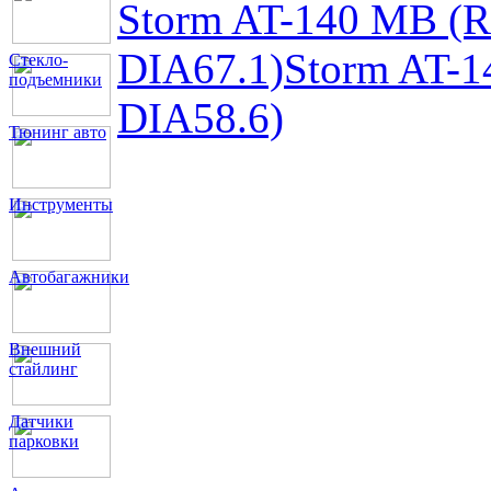
Storm AT-140 MB (
DIA67.1)
Storm AT-
Стекло-
подъемники
DIA58.6)
Тюнинг авто
Инструменты
Автобагажники
Внешний
стайлинг
Датчики
парковки