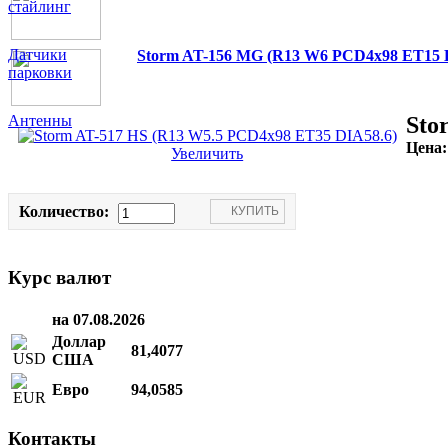
стайлинг
Датчики
Storm AT-156 MG (R13 W6 PCD4x98 ET15 
парковки
Антенны
Sto
Цена
Увеличить
Количество:
Курс валют
на 07.08.2026
Доллар
81,4077
США
Евро
94,0585
Контакты