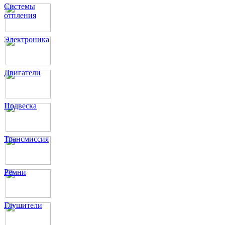
Системы
отпления
Электроника
Двигатели
Подвеска
Трансмиссия
Ремни
Глушители