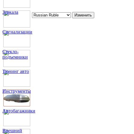
Зеркала
Сигнализации
Стекло-
подъемники
Тюнинг авто
Инструменты
Автобагажники
Внешний