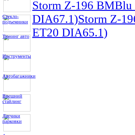
Storm Z-196 BMBlu
DIA67.1)
Storm Z-1
Стекло-
подъемники
ET20 DIA65.1)
Тюнинг авто
Инструменты
Автобагажники
Внешний
стайлинг
Датчики
парковки