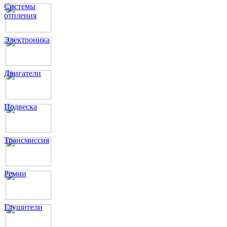
Системы
отпления
Электроника
Двигатели
Подвеска
Трансмиссия
Ремни
Глушители