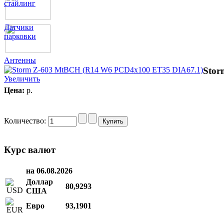
стайлинг
Датчики
парковки
Антенны
Stor
Увеличить
Цена:
p.
Количество:
Курс валют
на 06.08.2026
Доллар
80,9293
США
Евро
93,1901