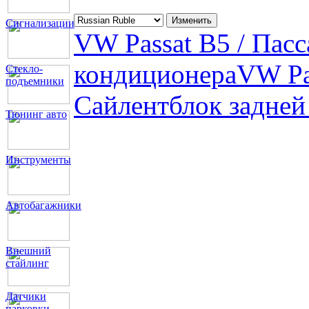
Сигнализации
VW Passat B5 / Пасс
кондиционера
VW Pa
Стекло-
подъемники
Сайлентблок задней
Тюнинг авто
Инструменты
Автобагажники
Внешний
стайлинг
Датчики
парковки