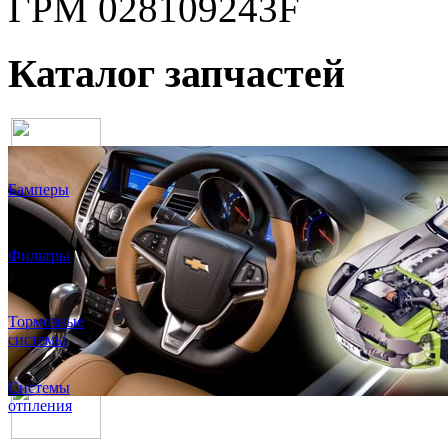
ГРМ 028109243F
Каталог запчастей
Бамперы
Фильтры
Тормозные
системы
Системы
отпления