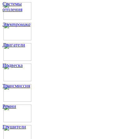
Системы
отпления
Электроника
Двигатели
Подвеска
Трансмиссия
Ремни
Глушители