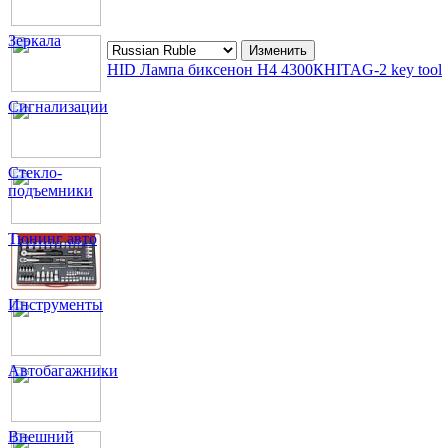
Зеркала
HID Лампа биксенон Н4 4300К
HITAG-2 key tool
Сигнализации
Стекло-
подъемники
Тюнинг авто
Инструменты
Автобагажники
Внешний