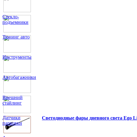
Стекло-
подъемники
Тюнинг авто
Инструменты
Автобагажники
Внешний
стайлинг
Датчики
Светодиодные фары дневного света Ego L
парковки