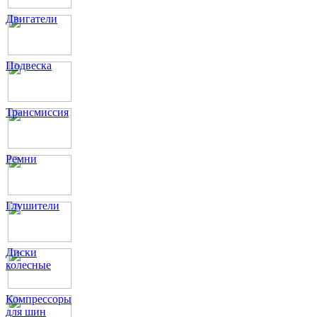
Двигатели
Подвеска
Трансмиссия
Ремни
Глушители
Диски
колесные
Компрессоры
для шин