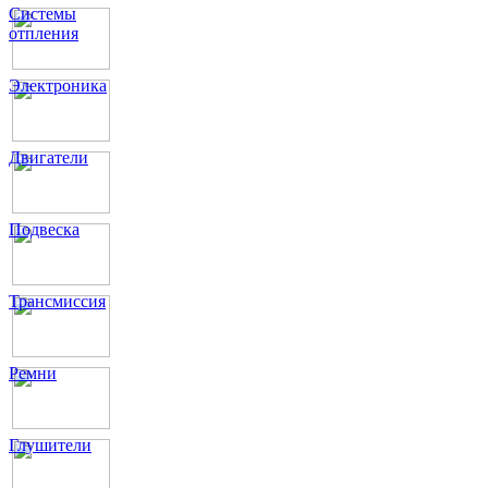
Системы
отпления
Электроника
Двигатели
Подвеска
Трансмиссия
Ремни
Глушители