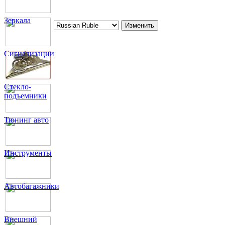
Зеркала
Сигнализации
Стекло-
подъемники
Тюнинг авто
Инструменты
Автобагажники
Внешний