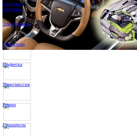
Системы
отпления
Электроника
Двигатели
Подвеска
Трансмиссия
Ремни
Глушители