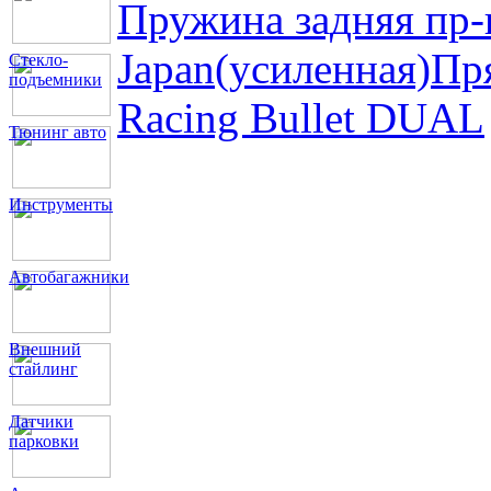
Пружина задняя пр
Japan(усиленная)
Пр
Стекло-
подъемники
Racing Bullet DUAL
Тюнинг авто
Инструменты
Автобагажники
Внешний
стайлинг
Датчики
парковки