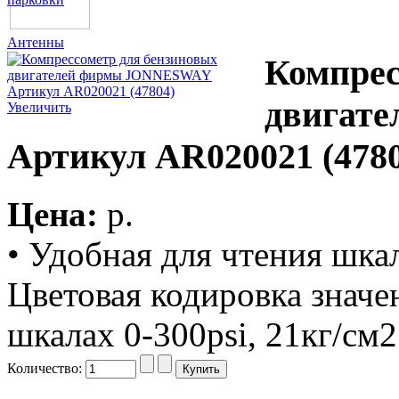
Антенны
Компрес
двигат
Увеличить
Артикул AR020021 (4780
Цена:
p.
• Удобная для чтения шка
Цветовая кодировка значе
шкалах 0-300psi, 21кг/см2
Количество: