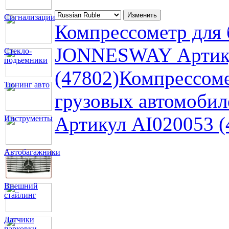
Сигнализации
Компрессометр для 
JONNESWAY Артик
Стекло-
подъемники
(47802)
Компрессоме
Тюнинг авто
грузовых автомоб
Артикул AI020053 (
Инструменты
Автобагажники
Внешний
стайлинг
Датчики
парковки