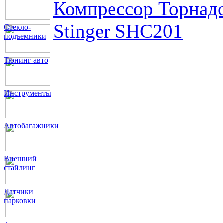
Компрессор Торнад
Stinger SHC201
Стекло-
подъемники
Тюнинг авто
Инструменты
Автобагажники
Внешний
стайлинг
Датчики
парковки