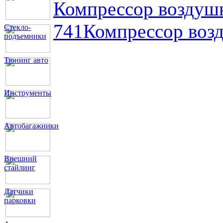
Компрессор возду
741
Компрессор во
Стекло-
подъемники
Тюнинг авто
Инструменты
Автобагажники
Внешний
стайлинг
Датчики
парковки