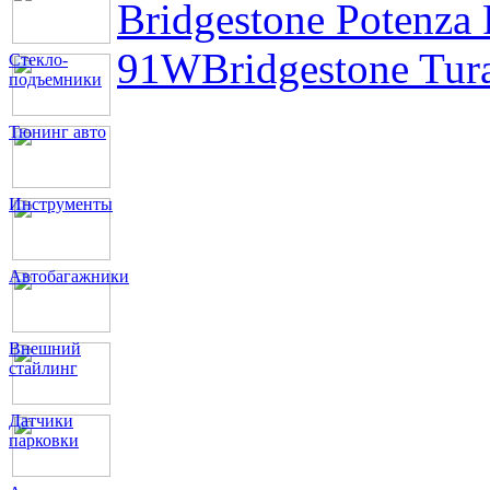
Bridgestone Potenz
91W
Bridgestone Tu
Стекло-
подъемники
Тюнинг авто
Инструменты
Автобагажники
Внешний
стайлинг
Датчики
парковки