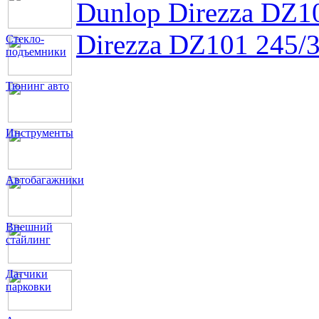
Dunlop Direzza DZ
Direzza DZ101 245
Стекло-
подъемники
Тюнинг авто
Инструменты
Автобагажники
Внешний
стайлинг
Датчики
парковки