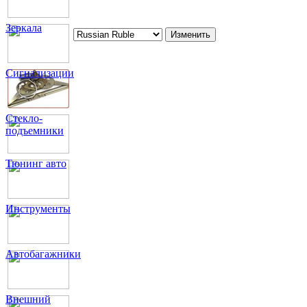
Зеркала
Сигнализации
Стекло-
подъемники
Тюнинг авто
Инструменты
Автобагажники
Внешний