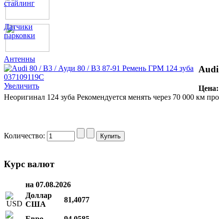
стайлинг
Датчики
парковки
Антенны
Audi
Увеличить
Цена
Неоригинал 124 зуба Рекомендуется менять через 70 000 км про
Количество:
Курс валют
на 07.08.2026
Доллар
81,4077
США
Евро
94,0585