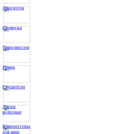
Двигатели
Подвеска
Трансмиссия
Ремни
Глушители
Диски
колесные
Компрессоры
для шин