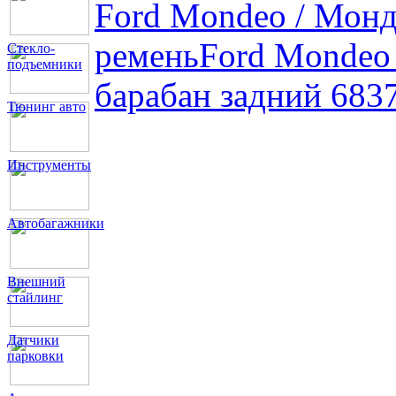
Ford Mondeo / Монд
ремень
Ford Mondeo
Стекло-
подъемники
барабан задний 683
Тюнинг авто
Инструменты
Автобагажники
Внешний
стайлинг
Датчики
парковки