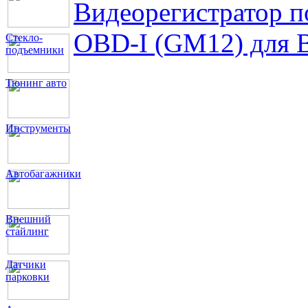
Видеорегистратор п
OBD-I (GM12) для 
Стекло-
подъемники
Тюнинг авто
Инструменты
Автобагажники
Внешний
стайлинг
Датчики
парковки