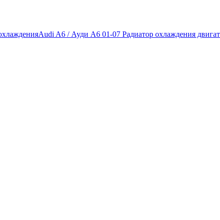
 охлаждения
Audi A6 / Ауди А6 01-07 Радиатор охлаждения двига