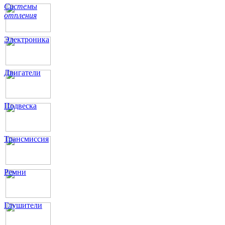
Системы
отпления
Электроника
Двигатели
Подвеска
Трансмиссия
Ремни
Глушители