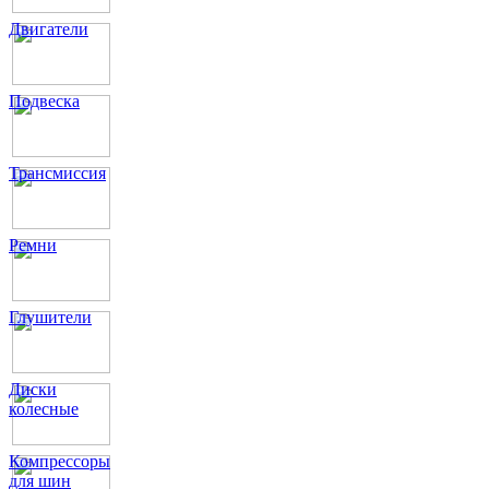
Двигатели
Подвеска
Трансмиссия
Ремни
Глушители
Диски
колесные
Компрессоры
для шин