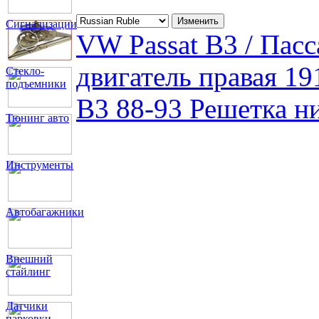
Сигнализации
VW Passat B3 / Пас
двигатель правая 1
Стекло-
подъемники
В3 88-93 Решетка н
Тюнинг авто
Инструменты
Автобагажники
Внешний
стайлинг
Датчики
парковки