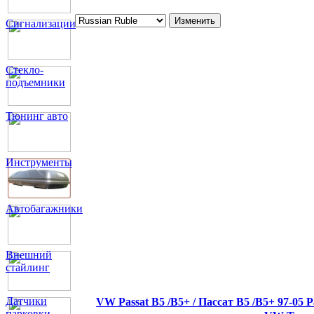
Сигнализации
Стекло-
подъемники
Тюнинг авто
Инструменты
Автобагажники
Внешний
стайлинг
Датчики
VW Passat B5 /В5+ / Пассат В5 /В5+ 97-05
парковки