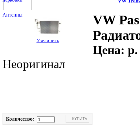
VW Transp
Антенны
VW Pass
Радиат
Увеличить
Цена:
p.
Неоригинал
Количество: