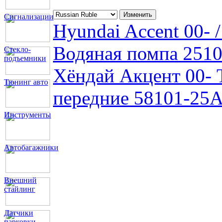
Сигнализации
Hyundai Accent 00- 
Водяная помпа 251
Стекло-
подъемники
Хёндай Акцент 00- 
Тюнинг авто
передние 58101-25
Инструменты
Автобагажники
Внешний
стайлинг
Датчики
парковки