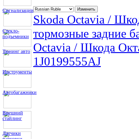
Сигнализации
Skoda Octavia / Шк
тормозные задние б
Стекло-
подъемники
Octavia / Шкода Ок
Тюнинг авто
1J0199555AJ
Инструменты
Автобагажники
Внешний
стайлинг
Датчики
парковки