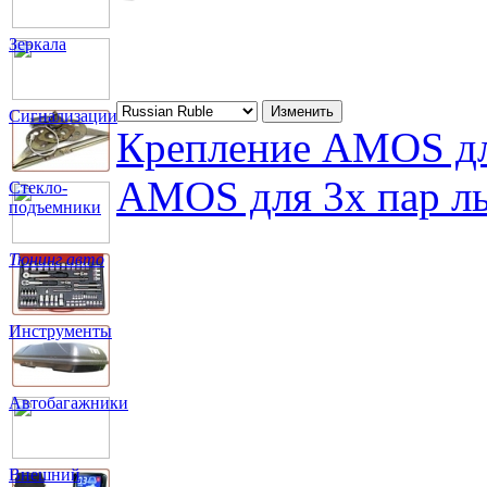
Зеркала
Сигнализации
Крепление AMOS дл
AMOS для 3х пар л
Стекло-
подъемники
Тюнинг авто
Инструменты
Автобагажники
Внешний