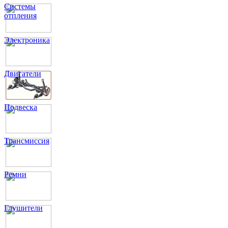
Системы
отпления
Электроника
Двигатели
Подвеска
Трансмиссия
Ремни
Глушители