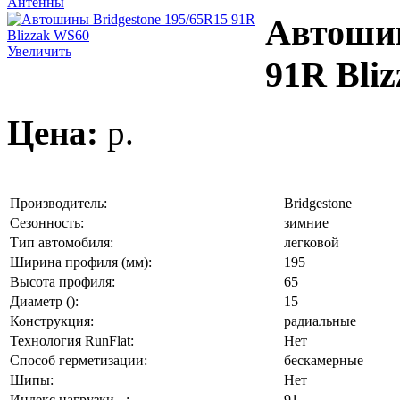
Антенны
Автошин
Увеличить
91R Bli
Цена:
p.
Производитель:
Bridgestone
Сезонность:
зимние
Тип автомобиля:
легковой
Ширина профиля (мм):
195
Высота профиля:
65
Диаметр ():
15
Конструкция:
радиальные
Технология RunFlat:
Нет
Способ герметизации:
бескамерные
Шипы:
Нет
Индекс нагрузки, -:
91