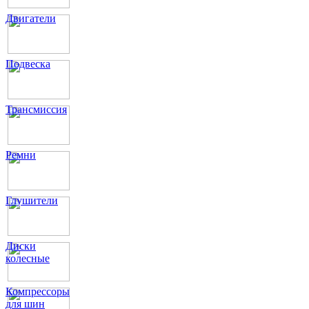
Двигатели
Подвеска
Трансмиссия
Ремни
Глушители
Диски
колесные
Компрессоры
для шин