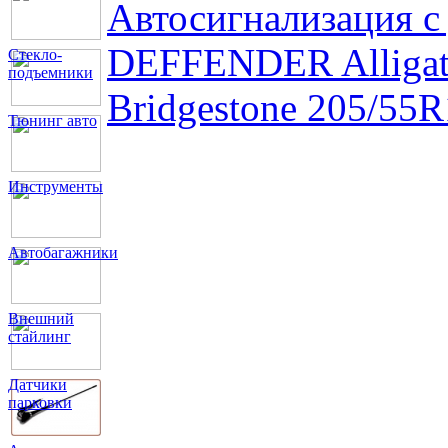
Автосигнализация с
DEFFENDER Alligat
Стекло-
подъемники
Bridgestone 205/55R
Тюнинг авто
Инструменты
Автобагажники
Внешний
стайлинг
Датчики
парковки