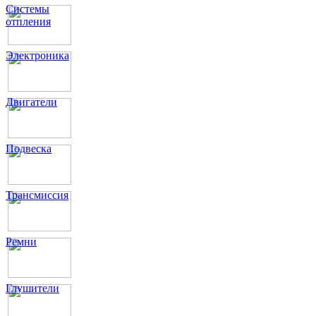
Системы
отпления
Электроника
Двигатели
Подвеска
Трансмиссия
Ремни
Глушители