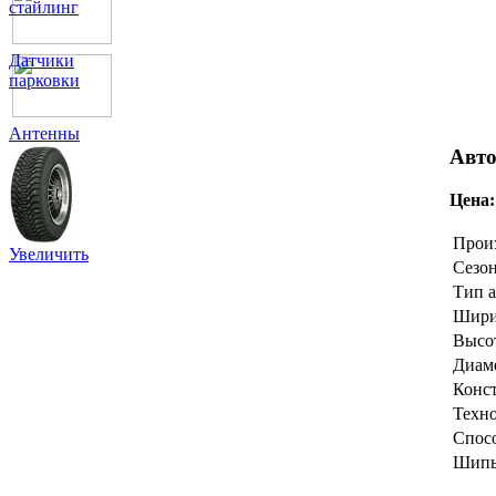
стайлинг
Датчики
парковки
Антенны
Авто
Цена
Прои
Увеличить
Сезон
Тип 
Шири
Высо
Диаме
Конс
Техно
Спосо
Шип