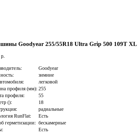
шины Goodyear 255/55R18 Ultra Grip 500 109T XL
:
p.
зводитель:
Goodyear
ность:
зимние
автомобиля:
легковой
на профиля (мм):
255
та профиля:
55
тр ():
18
трукция:
радиальные
логия RunFlat:
Есть
б герметизации:
бескамерные
ы:
Есть