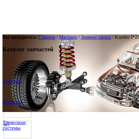
Вы находитесь:
Главная
/
Магазин
/
Зимние шины
/ Kumho I*
Каталог запчастей
Бамперы
Фильтры
Тормозные
системы