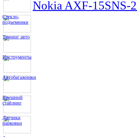
Nokia AXF-15S
NS-2
Стекло-
подъемники
Тюнинг авто
Инструменты
Автобагажники
Внешний
стайлинг
Датчики
парковки