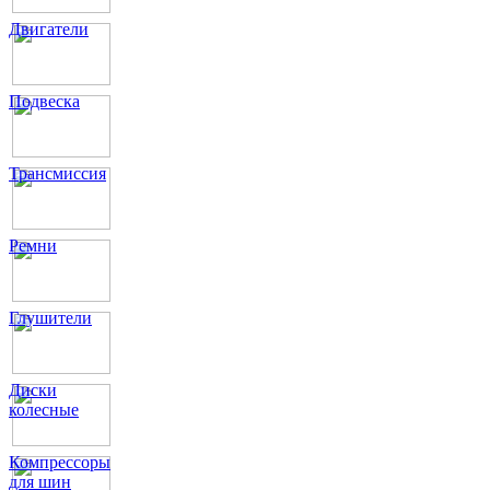
Двигатели
Подвеска
Трансмиссия
Ремни
Глушители
Диски
колесные
Компрессоры
для шин