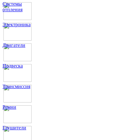
Системы
отпления
Электроника
Двигатели
Подвеска
Трансмиссия
Ремни
Глушители