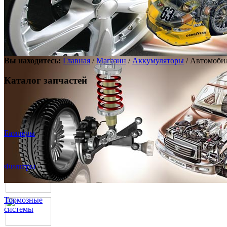
Вы находитесь:
Главная
/
Магазин
/
Аккумуляторы
/ Автомобил
Каталог запчастей
Бамперы
Фильтры
Тормозные
системы