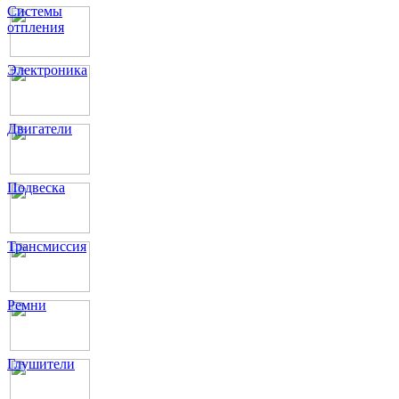
Системы
отпления
Электроника
Двигатели
Подвеска
Трансмиссия
Ремни
Глушители