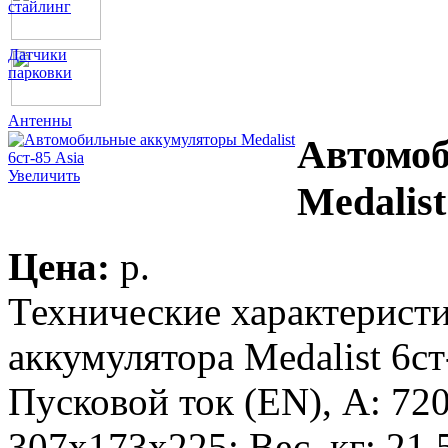
стайлинг
Датчики
парковки
Антенны
Автомо
Увеличить
Medalist
Цена:
p.
Технические характерист
аккумулятора Medalist 6ст
Пусковой ток (EN), А: 72
307х173х225; Вес, кг: 21,