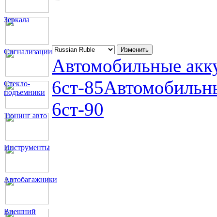
Зеркала
Сигнализации
Автомобильные акку
6ст-85
Автомобильны
Стекло-
подъемники
6ст-90
Тюнинг авто
Инструменты
Автобагажники
Внешний