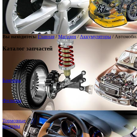
Вы находитесь:
Главная
/
Магазин
/
Аккумуляторы
/ Автомобил
Каталог запчастей
Бамперы
Фильтры
Тормозные
системы