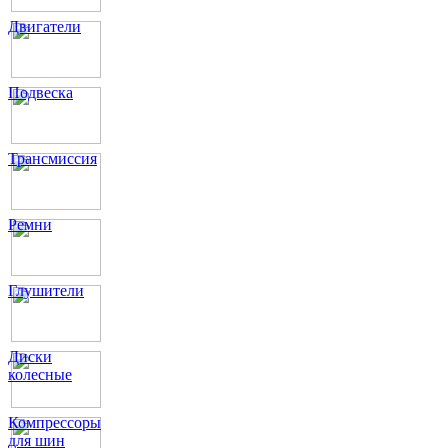
Двигатели
Подвеска
Трансмиссия
Ремни
Глушители
Диски
колесные
Компрессоры
для шин