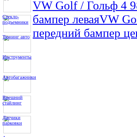
VW Golf / Гольф 4 9
бампер левая
VW Gol
Стекло-
подъемники
передний бампер це
Тюнинг авто
Инструменты
Автобагажники
Внешний
стайлинг
Датчики
парковки