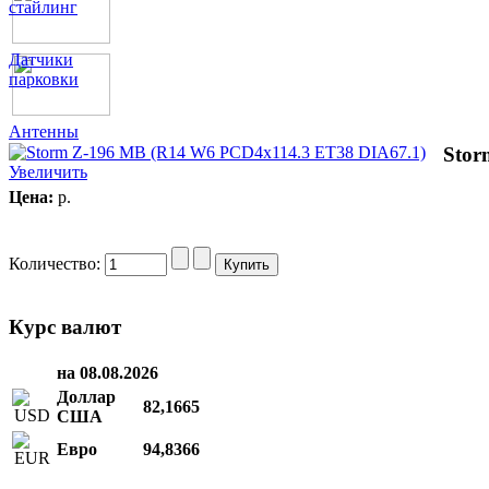
стайлинг
Датчики
парковки
Антенны
Stor
Увеличить
Цена:
p.
Количество:
Курс валют
на 08.08.2026
Доллар
82,1665
США
Евро
94,8366