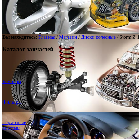
Вы находитесь:
Главная
/
Магазин
/
Диски колесные
/ Storm Z
Каталог запчастей
Бамперы
Фильтры
Тормозные
системы