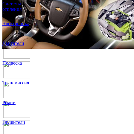
Системы
отпления
Электроника
Двигатели
Подвеска
Трансмиссия
Ремни
Глушители