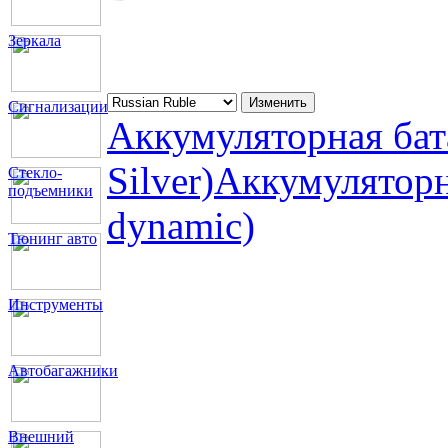
Зеркала
Сигнализации
Аккумуляторная бат
Silver)
Аккумуляторн
Стекло-
подъемники
dynamic)
Тюнинг авто
Инструменты
Автобагажники
Внешний