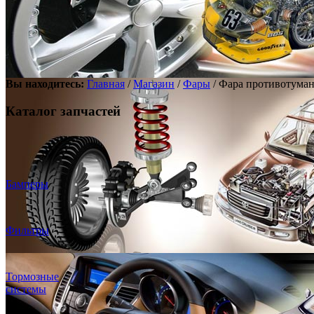
Вы находитесь:
Главная
/
Магазин
/
Фары
/ Фара противотуман
Каталог запчастей
Бамперы
Фильтры
Тормозные
системы