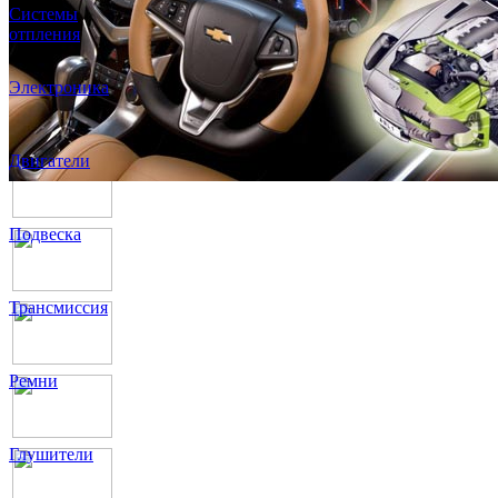
Системы
отпления
Электроника
Двигатели
Подвеска
Трансмиссия
Ремни
Глушители