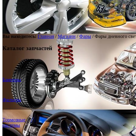
Вы находитесь:
Главная
/
Магазин
/
Фары
/ Фары дневного све
Каталог запчастей
Бамперы
Фильтры
Тормозные
системы