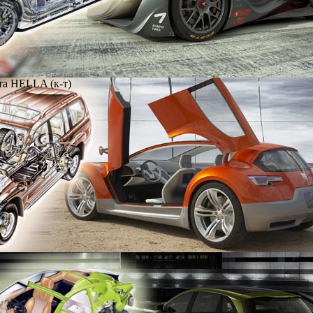
та HELLA (к-т)