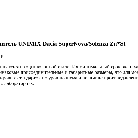
итель UNIMIX Dacia SuperNova/Solenza Zn*St
:
p.
ливаются из оцинкованной стали. Их минимальный срок эксплуа
инаковые присоединительные и габаритные размеры, что для мо
ировых стандартов по уровню шума и величине противодавления
х лабораториях.