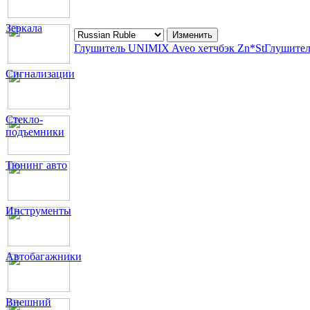
Зеркала
Глушитель UNIMIX Aveo хетчбэк Zn*St
Глушител
Сигнализации
Стекло-
подъемники
Тюнинг авто
Инструменты
Автобагажники
Внешний