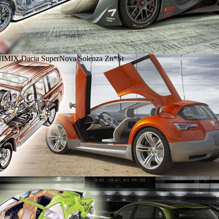
IMIX Dacia SuperNova/Solenza Zn*St