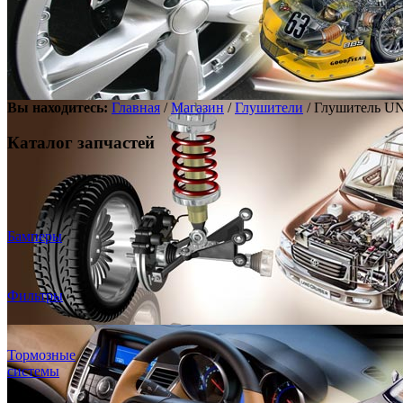
Вы находитесь:
Главная
/
Магазин
/
Глушители
/ Глушитель UN
Каталог запчастей
Бамперы
Фильтры
Тормозные
системы