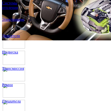
Системы
отпления
Электроника
Двигатели
Подвеска
Трансмиссия
Ремни
Глушители