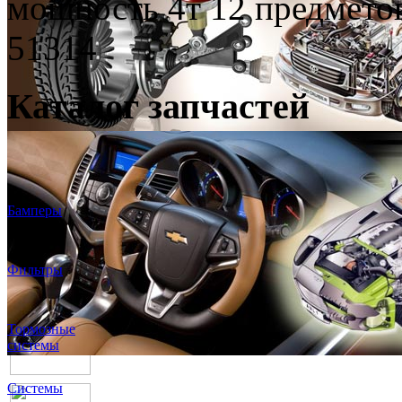
мощность 4т 12 предмет
51314
Каталог запчастей
Бамперы
Фильтры
Тормозные
системы
Системы