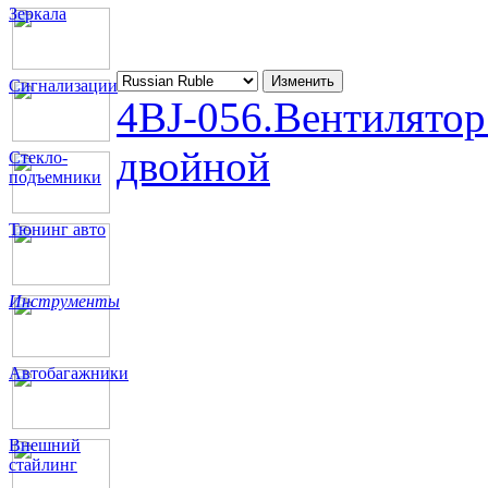
Зеркала
Сигнализации
4BJ-05
6.Вентилятор
двойной
Стекло-
подъемники
Тюнинг авто
Инструменты
Автобагажники
Внешний
стайлинг