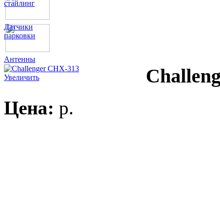
стайлинг
Датчики
парковки
Антенны
Challen
Увеличить
Цена:
p.