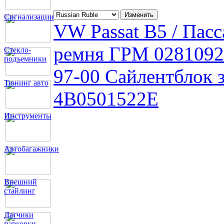
Сигнализации
VW Passat B5 / Пасс
ремня ГРМ 028109
Стекло-
подъемники
97-00 Сайлентблок 
Тюнинг авто
4B0501522E
Инструменты
Автобагажники
Внешний
стайлинг
Датчики
парковки