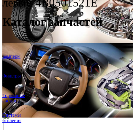
левый 4B0501521E
Каталог запчастей
Бамперы
Фильтры
Тормозные
системы
Системы
отпления