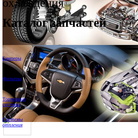
охлаждения
Каталог запчастей
Бамперы
Фильтры
Тормозные
системы
Системы
отпления