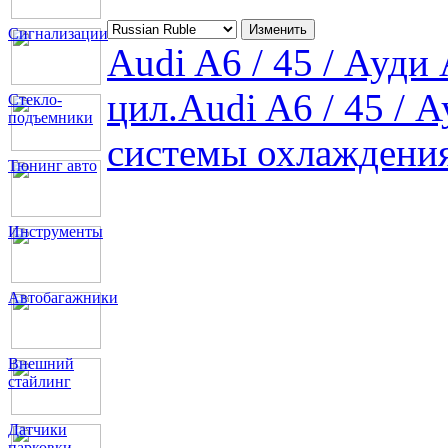
Сигнализации
Audi A6 / 45 / Ауди
цил.
Audi A6 / 45 / 
Стекло-
подъемники
системы охлаждени
Тюнинг авто
Инструменты
Автобагажники
Внешний
стайлинг
Датчики
парковки