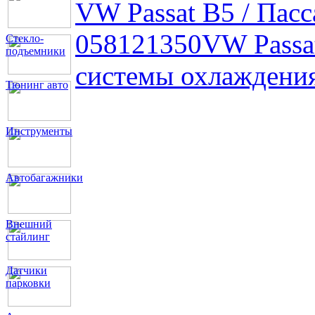
VW Passat B5 / Пас
058121350
VW Passa
Стекло-
подъемники
системы охлаждени
Тюнинг авто
Инструменты
Автобагажники
Внешний
стайлинг
Датчики
парковки