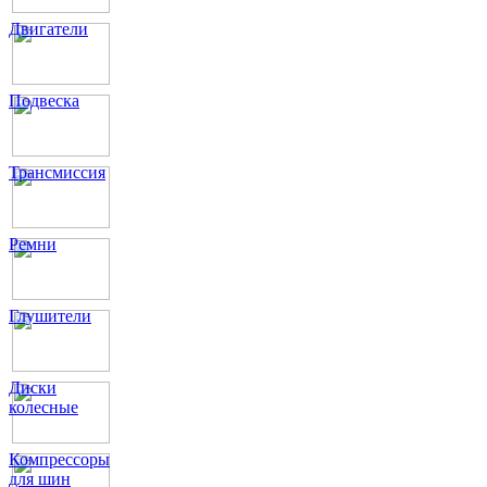
Двигатели
Подвеска
Трансмиссия
Ремни
Глушители
Диски
колесные
Компрессоры
для шин