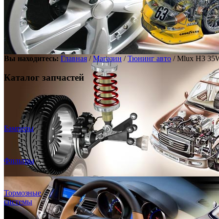
Вы находитесь:
Главная
/
Магазин
/
Тюнинг авто
/ Mlux H3 35
Каталог запчастей
Бамперы
Фильтры
Тормозные
системы