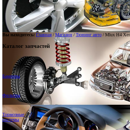
Вы находитесь:
Главная
/
Магазин
/
Тюнинг авто
/ Mlux H4 Xe
Каталог запчастей
Бамперы
Фильтры
Тормозные
системы